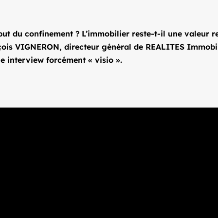
début du confinement ? L’immobilier reste-t-il une valeur r
çois VIGNERON, directeur général de REALITES Immobilier,
e interview forcément « visio ».