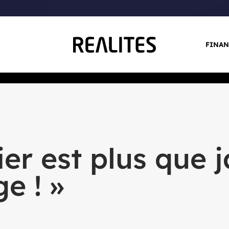
FINAN
S IMMOBILIER
« L’immobilier est plus que jamais une valeur refuge ! »
ier est plus que 
e ! »